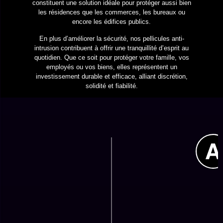
constituent une solution idéale pour protéger aussi bien
les résidences que les commerces, les bureaux ou
encore les édifices publics.
En plus d’améliorer la sécurité, nos pellicules anti-
intrusion contribuent à offrir une tranquillité d’esprit au
quotidien. Que ce soit pour protéger votre famille, vos
employés ou vos biens, elles représentent un
investissement durable et efficace, alliant discrétion,
solidité et fiabilité.
Prise des besoins
Chaque situation est unique. C'est pourquoi nous
commençons par évaluer vos besoins spécifiques pour
vous recommander la meilleure solution de film anti-
intrusion pour votre environnement et votre budget.